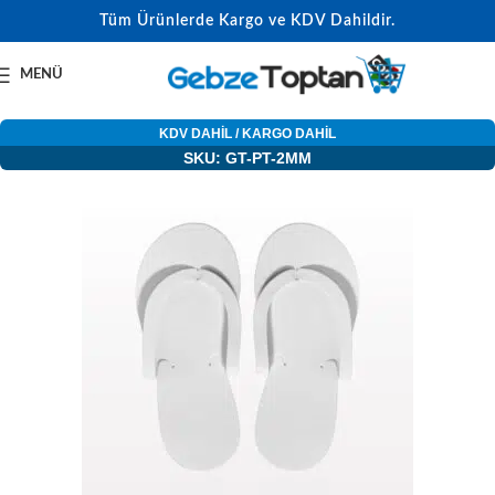
Tüm Ürünlerde Kargo ve KDV Dahildir.
MENÜ
KDV DAHİL / KARGO DAHİL
SKU: GT-PT-2MM